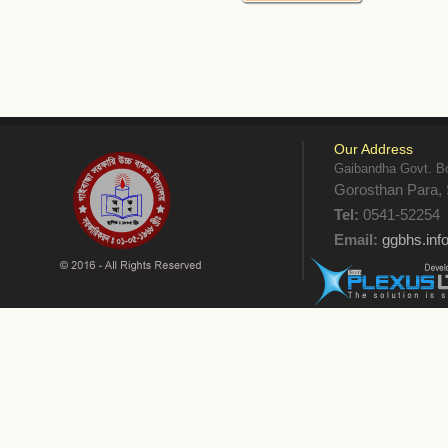
Our Address
Gaibandha Govt. Bo
Gorosthan Para, 
Tel:
0541-52254
Email:
ggbhs.in