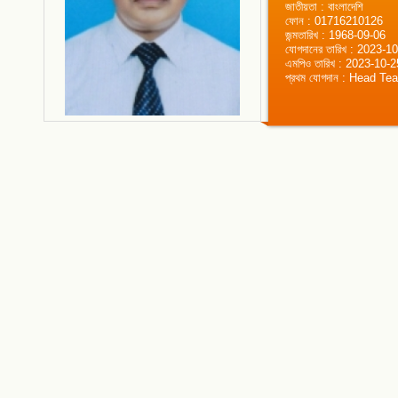
জাতীয়তা : বাংলাদেশি
ফোন : 01716210126
জন্মতারিখ : 1968-09-06
যোগদানের তারিখ : 2023-1
এমপিও তারিখ : 2023-10-2
প্রথম যোগদান : Head Te