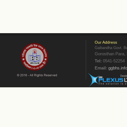
Our Address
Gaibandha Govt. Bo
Gorosthan Para, 
Tel:
0541-52254
Email:
ggbhs.in