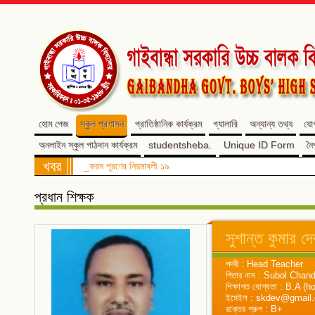
হোম পেজ
স্কুল প্রশাসন
প্রাতিষ্ঠানিক কার্যক্রম
গ্যালারি
অন্যান্য তথ্য
যো
অনলাইন স্কুল পাঠদান কার্যক্রম
studentsheba.
Unique ID Form
নৈ
খবর
_ফরম পূরণের নিয়মাবলী ১৯
প্রধান শিক্ষক
সুশান্ত কুমার দে
পদবী : Head Teacher
পিতার নাম : Subol Chan
শিক্ষাগত যোগ্যতা : B.A 
ইমেইল : skdev@gmail
রক্তের গ্রুপ : B+