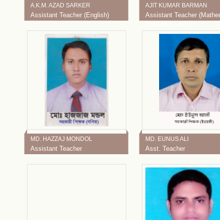
A.K.M. AZAD SARKER
AJIT KUMAR BARMAN
Assistant Teacher (English)
Assistant Teacher (Mathe
General Science
MD. HAZZAJ MONDOL
MD. EUNUS ALI
Assistant Teacher
Asst. Teacher