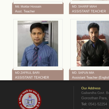
Md. Muktar Hossain
MD. SHARIF MIAH
Asst. Teacher
ASSISTANT TEACHER
(ENGLISH)
MD ZAFRUL BARI
MD. SAPUN MIA
ASSISTANT TEACHER
Assistant Teacher (Englis
(ENGLISH)
Our Address
Gaibandha Govt. Bo
Gorosthan Para, 
Tel:
0541-52254