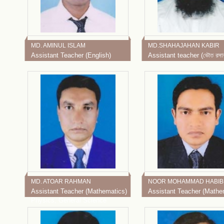
MD. AMINUL ISLAM
MD.SHAHAJAHAN KABIR
Assistant Teacher (English)
Assistant teacher (ভৌত রসা
MD. ATOAR RAHMAN
NOOR MOHAMMAD HABIB
Assistant Teacher (Mathematics)
Assistant Teacher (Mathe
Physics, General Science