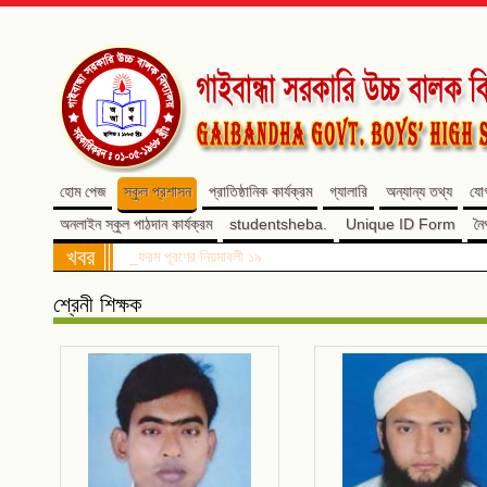
হোম পেজ
স্কুল প্রশাসন
প্রাতিষ্ঠানিক কার্যক্রম
গ্যালারি
অন্যান্য তথ্য
যো
অনলাইন স্কুল পাঠদান কার্যক্রম
studentsheba.
Unique ID Form
নৈ
খবর
সন্মানিত অভিভাবক, আবেদনের শেষ তারিখ পরিবর্তন হয়েছে। #### ভর্তি 
শ্রেনী শিক্ষক