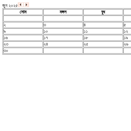
জুন ২০২৫
সোম
মঙ্গল
বুধ
২
৩
৪
৫
৯
১০
১১
১২
১৬
১৭
১৮
১৯
২৩
২৪
২৫
২৬
৩০